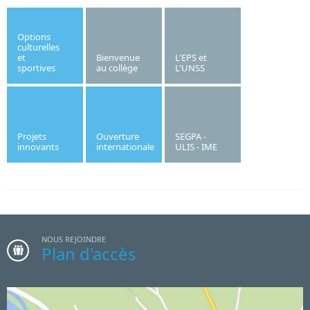
Jeudi 3 septembre 2026
Reprise des cours pour tous les élèves selon leur emploi du
temps.
Options
culturelles
et
Bienvenue
L'EPS et
sportives
au collège
L'UNSS
Projets
Ouverture
SEGPA -
innovants
internationale
ULIS - IME
NOUS REJOINDRE
Plan d'accès