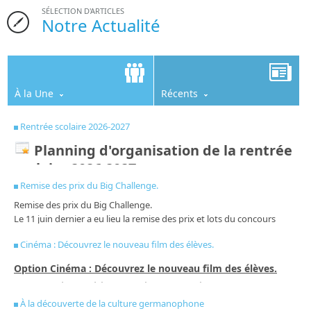
SÉLECTION D'ARTICLES
Notre Actualité
À la Une
Récents
Rentrée scolaire 2026-2027
Planning d'organisation de la rentrée
scolaire 2026-2027
Remise des prix du Big Challenge.
Remise des prix du Big Challenge.
Du mardi 25 août au vendredi 29 août
Le 11 juin dernier a eu lieu la remise des prix et lots du concours
Stage de réussite pour les élèves inscrits, tous les matins de
d'anglais The Big Challenge. Cette année, 57 élèves de tous les niveaux
9h00 à 12h00.
Cinéma : Découvrez le nouveau film des élèves.
ont relevé le défis des 45 questions, dont certaines plutôt difficiles! Un
grand bravo à tous les participants et félicitations aux gagnants de
Option Cinéma : Découvrez le nouveau film des élèves.
Lundi 31 août 2026
chaque niveau! Rendez- vous l'année prochaine!
Cette année, les élèves de 6ème et de 5ème de l'option
Prérentrée des enseignants
cinéma vous invitent à découvrir leur court métrage
Tombés
Ariane Nibeaudeau, enseignante d'anglais
À la découverte de la culture germanophone
Mardi 1er septembre 2026