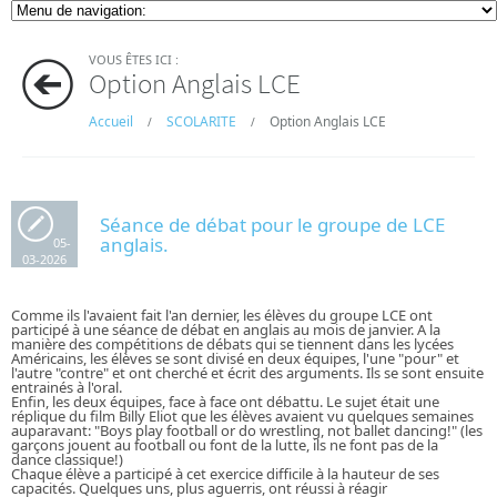
VOUS ÊTES ICI :
Option Anglais LCE
Accueil
SCOLARITE
Option Anglais LCE
/
/
Séance de débat pour le groupe de LCE
anglais.
05-
03-2026
Comme ils l'avaient fait l'an dernier, les élèves du groupe LCE ont
participé à une séance de débat en anglais au mois de janvier. A la
manière des compétitions de débats qui se tiennent dans les lycées
Américains, les élèves se sont divisé en deux équipes, l'une "pour" et
l'autre "contre" et ont cherché et écrit des arguments. Ils se sont ensuite
entrainés à l'oral.
Enfin, les deux équipes, face à face ont débattu. Le sujet était une
réplique du film Billy Eliot que les élèves avaient vu quelques semaines
auparavant: "Boys play football or do wrestling, not ballet dancing!" (les
garçons jouent au football ou font de la lutte, ils ne font pas de la
dance classique!)
Chaque élève a participé à cet exercice difficile à la hauteur de ses
capacités. Quelques uns, plus aguerris, ont réussi à réagir