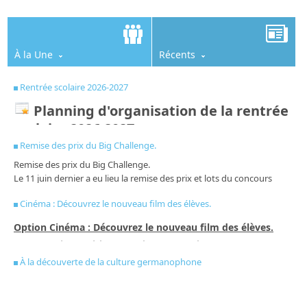
À la Une
Récents
Rentrée scolaire 2026-2027
Planning d'organisation de la rentrée
scolaire 2026-2027
Remise des prix du Big Challenge.
Remise des prix du Big Challenge.
Du mardi 25 août au vendredi 29 août
Le 11 juin dernier a eu lieu la remise des prix et lots du concours
Stage de réussite pour les élèves inscrits, tous les matins de
d'anglais The Big Challenge. Cette année, 57 élèves de tous les niveaux
9h00 à 12h00.
Cinéma : Découvrez le nouveau film des élèves.
ont relevé le défis des 45 questions, dont certaines plutôt difficiles! Un
grand bravo à tous les participants et félicitations aux gagnants de
Option Cinéma : Découvrez le nouveau film des élèves.
Lundi 31 août 2026
chaque niveau! Rendez- vous l'année prochaine!
Cette année, les élèves de 6ème et de 5ème de l'option
Prérentrée des enseignants
cinéma vous invitent à découvrir leur court métrage
Tombés
Ariane Nibeaudeau, enseignante d'anglais
À la découverte de la culture germanophone
Mardi 1er septembre 2026
du ciel
.
Rentrée des élèves de 5e, 4e et 3e (y compris des élèves des
Ne cherchez pas midi à 14h... Dans ce film, les situations sont
dispositifs Ulis des niveaux concernés)
aussi surprenantes que décalées et les expressions